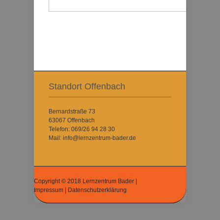
Standort Offenbach
Bernardstraße 73
63067 Offenbach
Telefon: 069/26 94 28 30
Mail: info@lernzentrum-bader.de
Copyright © 2018 Lernzentrum Bader |
Impressum
|
Datenschutzerklärung