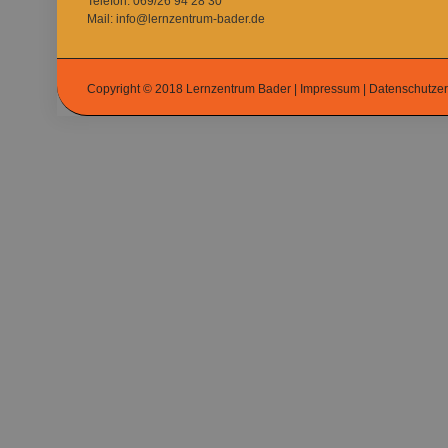
Telefon: 069/26 94 28 30
Mail: info@lernzentrum-bader.de
Copyright © 2018 Lernzentrum Bader |
Impressum
|
Datenschutzer